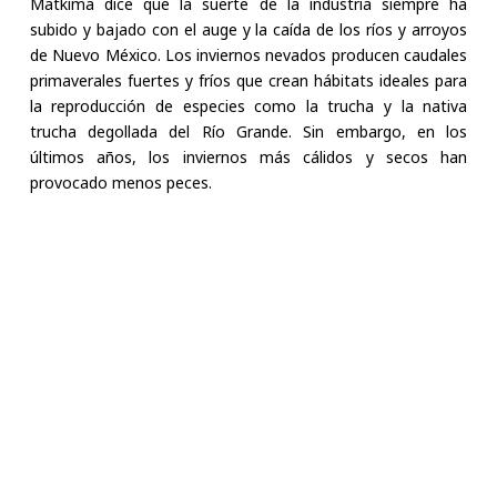
Matkima dice que la suerte de la industria siempre ha
subido y bajado con el auge y la caída de los ríos y arroyos
de Nuevo México. Los inviernos nevados producen caudales
primaverales fuertes y fríos que crean hábitats ideales para
la reproducción de especies como la trucha y la nativa
trucha degollada del Río Grande. Sin embargo, en los
últimos años, los inviernos más cálidos y secos han
provocado menos peces.
Parte de ese sube y baja es de esperarse —una
consecuencia natural para una industria tan ligada a la
tierra. Pero Matkima dice que la inconsistencia en la
precipitación y los patrones climáticos durante el último
cuarto de siglo ha introducido una incertidumbre adicional.
“Parece que cada año
estamos cruzando los
dedos”, dice.