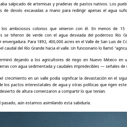
taba salpicado de artemisas y praderas de pastos nativos. Los pueb
s de desvío excavadas a mano para redirigir apenas el agua sufic
 los ambiciosos colonos que vinieron con él. En menos de 15 a
s se tiñeron de verde con el agua desviada del poderoso Río Gr
envergadura. Para 1892, 400,000 acres en el Valle de San Luis de Co
 caudal del Río Grande hacia el valle. Un funcionario lo llamó "agric
terminó dejando a los agricultores de riego en Nuevo México en 
tierras con agua sedimentada y caudales impredecibles — señales de un
el crecimiento en un valle podía significar la devastación en el sigu
de los pactos interestatales de agua y otras políticas que rigen es
desierto de altura comenzaron a compartir lo que tenían.
el pasado, aún estamos asimilando esta sabiduría.